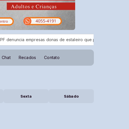
cia empresas donas de estaleiro que poluiu Baía de Guanabara
Chat
Recados
Contato
Sexta
Sábado