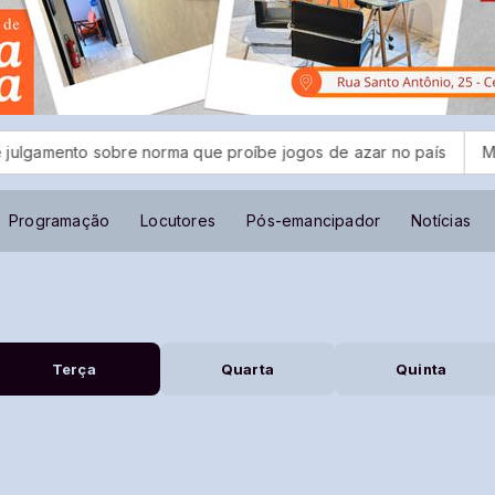
nto sobre norma que proíbe jogos de azar no país
MPF denun
Programação
Locutores
Pós-emancipador
Notícias
Terça
Quarta
Quinta