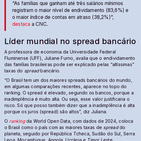
“As famílias que ganham até três salários mínimos
registram o maior nível de endividamento (83,6%) e
o maior índice de contas em atraso (38,2%)”,
destaca
a CNC.
Líder mundial no spread bancário
A professora de economia da Universidade Federal
Fluminense (UFF), Juliane Furno, avalia que o endividamento
das famílias brasileiras pode ser explicado pelas “altíssimas”
taxas do
spread
bancário.
“O Brasil tem um dos maiores spreads bancários do mundo,
em algumas comparações recentes, aparece no topo do
ranking. O spread é elevado, segundo os bancos, porque a
inadimplência é muito alta. Ou seja, esse valor justificaria o
risco. Só que posso também dizer que a inadimplência é alta
porque os juros (spread) são altos”, diz Juliana.
O
ranking
da World Open Data, com dados de 2024, coloca
o Brasil como o país com as maiores taxas de
spread
do
planeta, seguido por República Tcheca, Sudão do Sul, Serra
Leoa, Moçambique, Angola, Ucrânia e Timor Leste.