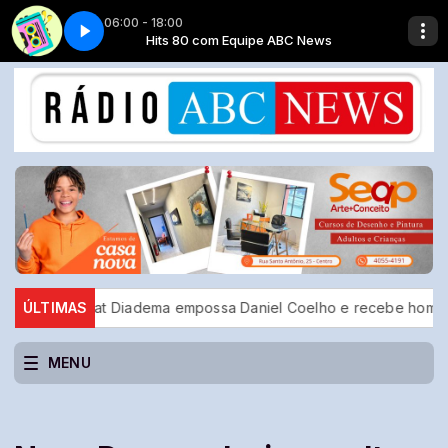
06:00 - 18:00
C News
Top classic - Parte 7
Hits 80 com Equipe ABC News
loreat Diadema empossa Daniel Coelho e recebe homenagem do p
ÚLTIMAS
MENU