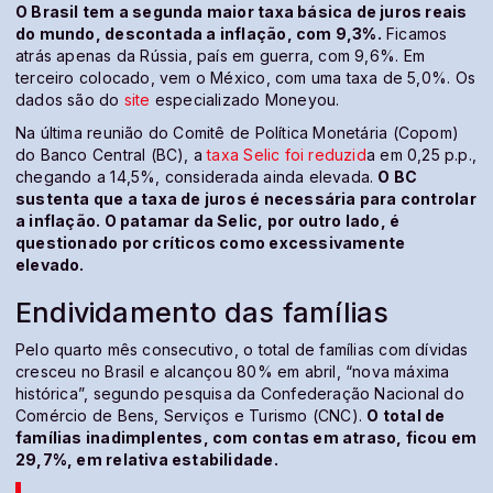
O Brasil tem a segunda maior taxa básica de juros reais
do mundo, descontada a inflação, com 9,3%.
Ficamos
atrás apenas da Rússia, país em guerra, com 9,6%. Em
terceiro colocado, vem o México, com uma taxa de 5,0%. Os
dados são do
site
especializado Moneyou.
Na última reunião do Comitê de Política Monetária (Copom)
do Banco Central (BC), a
taxa Selic foi reduzid
a em 0,25 p.p.,
chegando a 14,5%, considerada ainda elevada.
O BC
sustenta que a taxa de juros é necessária para controlar
a inflação. O patamar da Selic, por outro lado, é
questionado por críticos como excessivamente
elevado.
Endividamento das famílias
Pelo quarto mês consecutivo, o total de famílias com dívidas
cresceu no Brasil e alcançou 80% em abril, “nova máxima
histórica”, segundo pesquisa da Confederação Nacional do
Comércio de Bens, Serviços e Turismo (CNC).
O total de
famílias inadimplentes, com contas em atraso, ficou em
29,7%, em relativa estabilidade.