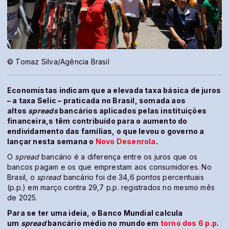
© Tomaz Silva/Agência Brasil
Economistas indicam que a elevada taxa básica de juros
– a taxa Selic – praticada no Brasil, somada aos
altos
spreads
bancários aplicados pelas instituições
financeira,s têm contribuído para o aumento do
endividamento das famílias, o que levou o governo a
lançar nesta semana o
Novo Desenrola
.
O
spread
bancário é a diferença entre os juros que os
bancos pagam e os que emprestam aos consumidores. No
Brasil, o
spread
bancário foi de 34,6 pontos percentuais
(p.p.) em março contra 29,7 p.p. registrados no mesmo mês
de 2025.
Para se ter uma ideia, o Banco Mundial calcula
um
spread
bancário médio no mundo em
torno dos 6 p.p
.