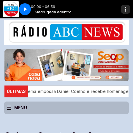
00:00 - 06:59
eliz
Madrugada adentro
Adriana Calcanhoto - Mais Feliz
 Diadema empossa Daniel Coelho e recebe homenagem do prefeit
ÚLTIMAS
MENU