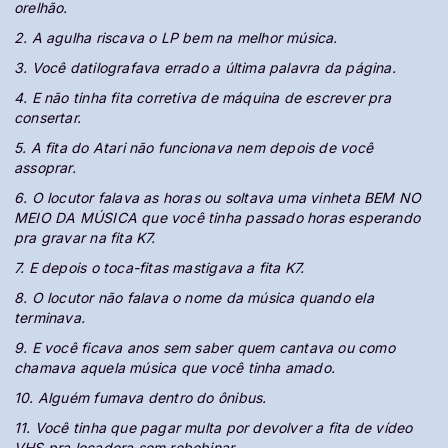
orelhão.
2. A agulha riscava o LP bem na melhor música.
3. Você datilografava errado a última palavra da página.
4. E não tinha fita corretiva de máquina de escrever pra
consertar.
5. A fita do Atari não funcionava nem depois de você
assoprar.
6. O locutor falava as horas ou soltava uma vinheta BEM NO
MEIO DA MÚSICA que você tinha passado horas esperando
pra gravar na fita K7.
7. E depois o toca-fitas mastigava a fita K7.
8. O locutor não falava o nome da música quando ela
terminava.
9. E você ficava anos sem saber quem cantava ou como
chamava aquela música que você tinha amado.
10. Alguém fumava dentro do ônibus.
11. Você tinha que pagar multa por devolver a fita de vídeo
VHS pra locadora sem rebobinar.