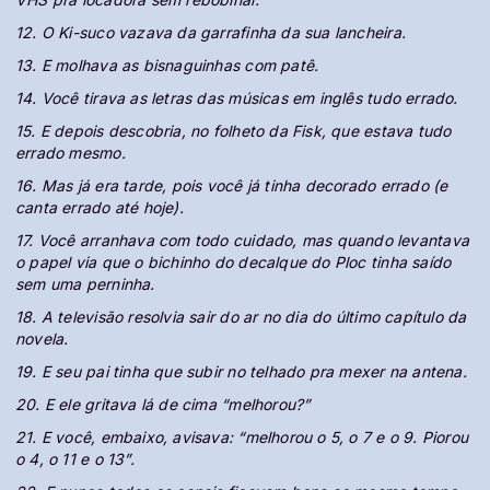
12. O Ki-suco vazava da garrafinha da sua lancheira.
13. E molhava as bisnaguinhas com patê.
14. Você tirava as letras das músicas em inglês tudo errado.
15. E depois descobria, no folheto da Fisk, que estava tudo
errado mesmo.
16. Mas já era tarde, pois você já tinha decorado errado (e
canta errado até hoje).
17. Você arranhava com todo cuidado, mas quando levantava
o papel via que o bichinho do decalque do Ploc tinha saído
sem uma perninha.
18. A televisão resolvia sair do ar no dia do último capítulo da
novela.
19. E seu pai tinha que subir no telhado pra mexer na antena.
20. E ele gritava lá de cima “melhorou?”
21. E você, embaixo, avisava: “melhorou o 5, o 7 e o 9. Piorou
o 4, o 11 e o 13”.