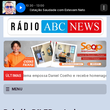
10:30 - 13:00
vam Neto
Top classic - Parte 1
Estação Saudade com Estevam Neto
t Diadema empossa Daniel Coelho e recebe homenagem do prefei
ÚLTIMAS
MENU