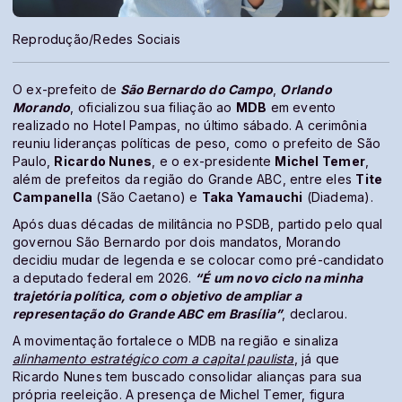
Reprodução/Redes Sociais
O ex-prefeito de
São Bernardo do Campo
,
Orlando
Morando
, oficializou sua filiação ao
MDB
em evento
realizado no Hotel Pampas, no último sábado. A cerimônia
reuniu lideranças políticas de peso, como o prefeito de São
Paulo,
Ricardo Nunes
, e o ex-presidente
Michel Temer
,
além de prefeitos da região do Grande ABC, entre eles
Tite
Campanella
(São Caetano) e
Taka Yamauchi
(Diadema).
Após duas décadas de militância no PSDB, partido pelo qual
governou São Bernardo por dois mandatos, Morando
decidiu mudar de legenda e se colocar como pré-candidato
a deputado federal em 2026.
“É um novo ciclo na minha
trajetória política, com o objetivo de ampliar a
representação do Grande ABC em Brasília”
, declarou.
A movimentação fortalece o MDB na região e sinaliza
alinhamento estratégico com a capital paulista
, já que
Ricardo Nunes tem buscado consolidar alianças para sua
própria reeleição. A presença de Michel Temer, figura