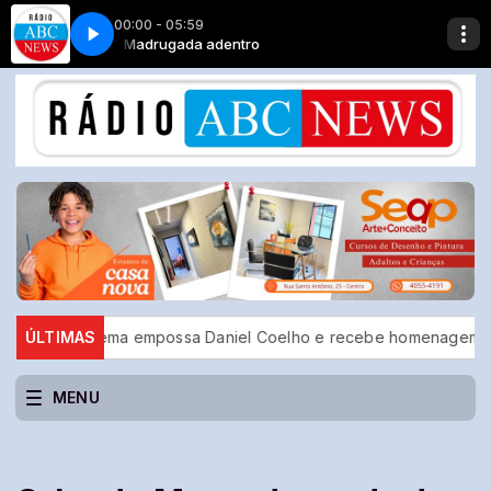
00:00 - 05:59
(nova versão)
Madrugada adentro
Luiza Mandou Um Beijo - Maracanã (nova versão)
Diadema empossa Daniel Coelho e recebe homenagem do prefeito
ÚLTIMAS
MENU