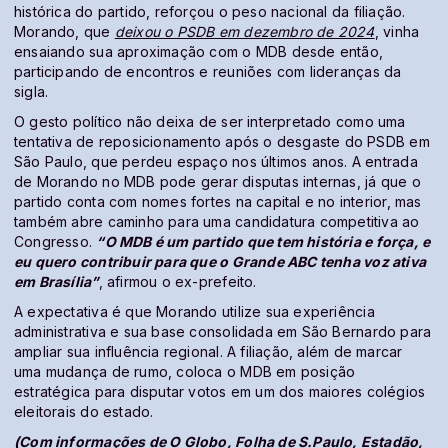
histórica do partido, reforçou o peso nacional da filiação.
Morando, que
deixou o PSDB em dezembro de 2024
, vinha
ensaiando sua aproximação com o MDB desde então,
participando de encontros e reuniões com lideranças da
sigla.
O gesto político não deixa de ser interpretado como uma
tentativa de reposicionamento após o desgaste do PSDB em
São Paulo, que perdeu espaço nos últimos anos. A entrada
de Morando no MDB pode gerar disputas internas, já que o
partido conta com nomes fortes na capital e no interior, mas
também abre caminho para uma candidatura competitiva ao
Congresso.
“O MDB é um partido que tem história e força, e
eu quero contribuir para que o Grande ABC tenha voz ativa
em Brasília”
, afirmou o ex-prefeito.
A expectativa é que Morando utilize sua experiência
administrativa e sua base consolidada em São Bernardo para
ampliar sua influência regional. A filiação, além de marcar
uma mudança de rumo, coloca o MDB em posição
estratégica para disputar votos em um dos maiores colégios
eleitorais do estado.
(Com informações de O Globo, Folha de S.Paulo, Estadão,