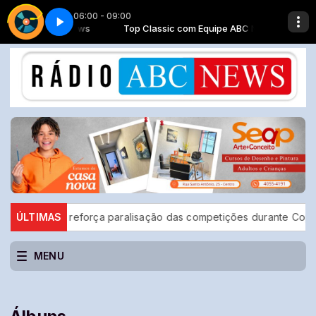
06:00 - 09:00
om Equipe ABC News
e ABC News
Parte 9
Top classic - Parte 9
Top Classic com Equipe ABC News
K7 com Equipe ABC News
ara
ÚLTIMAS
CBF reforça paralisação das competições durante Copa 
MENU