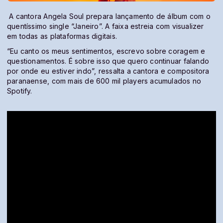
A cantora Angela Soul prepara lançamento de álbum com o
quentíssimo single “Janeiro”. A faixa estreia com visualizer
em todas as plataformas digitais.
“Eu canto os meus sentimentos, escrevo sobre coragem e
questionamentos. É sobre isso que quero continuar falando
por onde eu estiver indo”, ressalta a cantora e compositora
paranaense, com mais de 600 mil players acumulados no
Spotify.