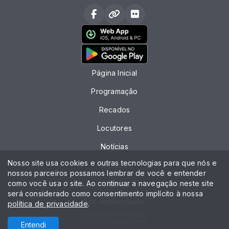
Página Inicial
Programação
Recados
Locutores
Notícias
Nosso site usa cookies e outras tecnologias para que nós e
Contato
nossos parceiros possamos lembrar de você e entender
como você usa o site. Ao continuar a navegação neste site
Chat
será considerado como consentimento implícito à nossa
Pós-emancipador
política de privacidade
.
Todos os direitos reservados.
Com a tecnologia
Entendi