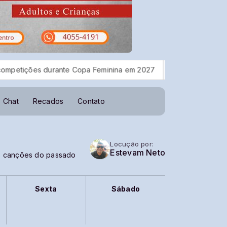
etições durante Copa Feminina em 2027
TSE define regras par
Chat
Recados
Contato
Locução por:
Estevam Neto
as canções do passado
Sexta
Sábado