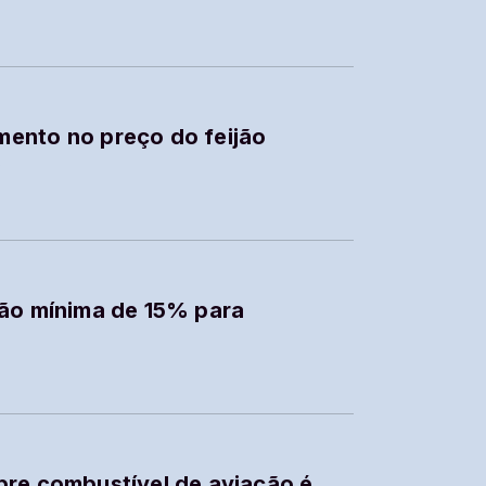
ento no preço do feijão
s
ção mínima de 15% para
L
bre combustível de aviação é