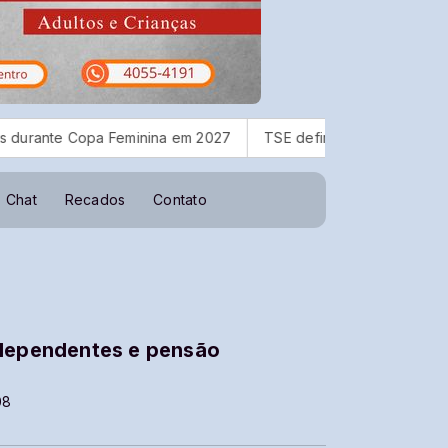
pa Feminina em 2027
TSE define regras para dividir tempo da 
Chat
Recados
Contato
 dependentes e pensão
08