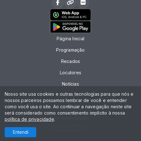
Página Inicial
Programação
Recados
Locutores
Notícias
Nosso site usa cookies e outras tecnologias para que nós e
Contato
nossos parceiros possamos lembrar de você e entender
como você usa o site. Ao continuar a navegação neste site
Chat
será considerado como consentimento implícito à nossa
Pós-emancipador
política de privacidade
.
Todos os direitos reservados.
Com a tecnologia
Entendi