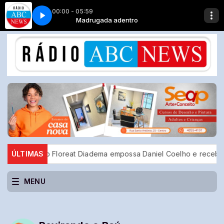
00:00 - 05:59
 Vai Chegar
tro
Madrugada adentro
Lady Zu - A Noite Vai Chegar
Rotary Club Floreat Diadema empossa Daniel Coelho e recebe 
ÚLTIMAS
MENU