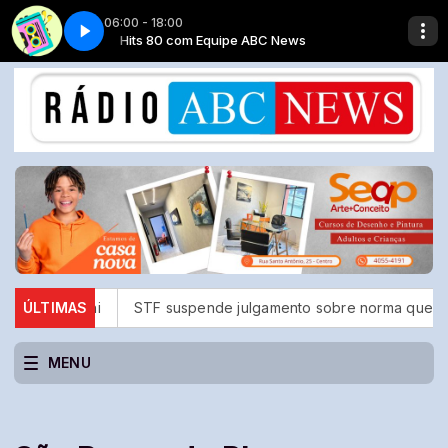
06:00 - 18:00
ws
K7 - Parte 5
Hits 80 com Equipe ABC News
uchi
ÚLTIMAS
STF suspende julgamento sobre norma que proíbe jogos
MENU