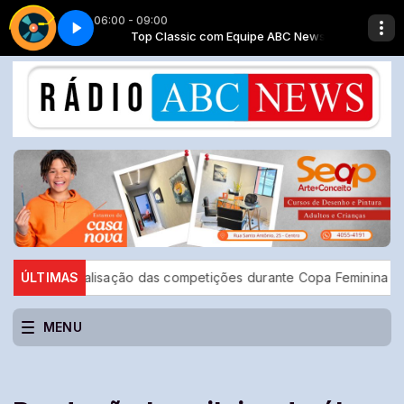
06:00 - 09:00
e ABC News
Top classic - Parte 7
Top Classic com Equipe ABC News
a paralisação das competições durante Copa Feminina em 2027
ÚLTIMAS
MENU