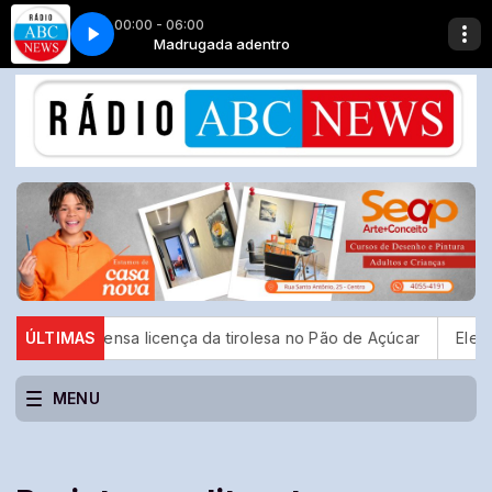
00:00 - 06:00
Saint John - Roses
Madrugada adentro
m suspensa licença da tirolesa no Pão de Açúcar
ÚLTIMAS
Eleições: T
MENU