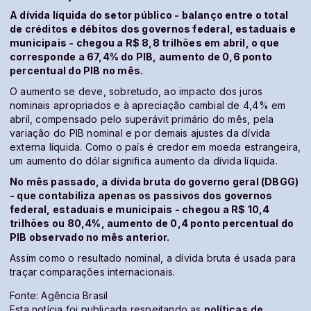
A dívida líquida do setor público - balanço entre o total
de créditos e débitos dos governos federal, estaduais e
municipais - chegou a R$ 8,8 trilhões em abril, o que
corresponde a 67,4% do PIB, aumento de 0,6 ponto
percentual do PIB no mês.
O aumento se deve, sobretudo, ao impacto dos juros
nominais apropriados e à apreciação cambial de 4,4% em
abril, compensado pelo superávit primário do mês, pela
variação do PIB nominal e por demais ajustes da dívida
externa líquida. Como o país é credor em moeda estrangeira,
um aumento do dólar significa aumento da dívida líquida.
No mês passado, a dívida bruta do governo geral (DBGG)
- que contabiliza apenas os passivos dos governos
federal, estaduais e municipais - chegou a R$ 10,4
trilhões ou 80,4%, aumento de 0,4 ponto percentual do
PIB observado no mês anterior.
Assim como o resultado nominal, a dívida bruta é usada para
traçar comparações internacionais.
Fonte: Agência Brasil
Esta notícia foi publicada respeitando as
políticas de