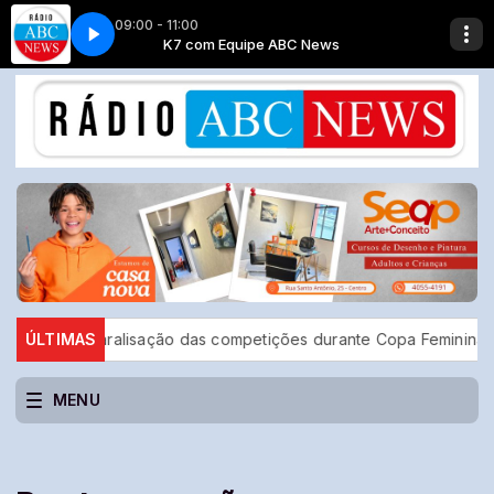
09:00 - 11:00
ws
8
K7 com Equipe ABC News
Giro de notícias - Bloco 8
 paralisação das competições durante Copa Feminina em 2027
ÚLTIMAS
MENU