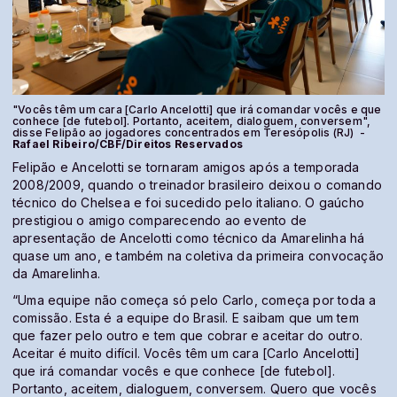
"Vocês têm um cara [Carlo Ancelotti] que irá comandar vocês e que
conhece [de futebol]. Portanto, aceitem, dialoguem, conversem",
disse Felipão ao jogadores concentrados em Teresópolis (RJ) -
Rafael Ribeiro/CBF/Direitos Reservados
Felipão e Ancelotti se tornaram amigos após a temporada
2008/2009, quando o treinador brasileiro deixou o comando
técnico do Chelsea e foi sucedido pelo italiano. O gaúcho
prestigiou o amigo comparecendo ao evento de
apresentação de Ancelotti como técnico da Amarelinha há
quase um ano, e também na coletiva da primeira convocação
da Amarelinha.
“Uma equipe não começa só pelo Carlo, começa por toda a
comissão. Esta é a equipe do Brasil. E saibam que um tem
que fazer pelo outro e tem que cobrar e aceitar do outro.
Aceitar é muito difícil. Vocês têm um cara [Carlo Ancelotti]
que irá comandar vocês e que conhece [de futebol].
Portanto, aceitem, dialoguem, conversem. Quero que vocês