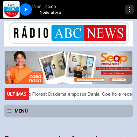
18:00 - 00:00
LVA 3
e afora
Noite afora
GUINHO SILVA 3
y Club Floreat Diadema empossa Daniel Coelho e recebe homena
ÚLTIMAS
MENU