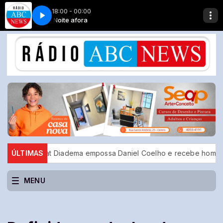
18:00 - 00:00
ora
Noite afora
Musica Boi Tata
loreat Diadema empossa Daniel Coelho e recebe homenagem do p
ÚLTIMAS
MENU