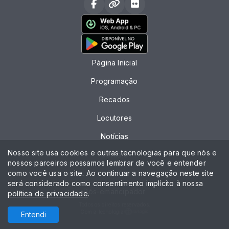
Página Inicial
Programação
Recados
Locutores
Notícias
Nosso site usa cookies e outras tecnologias para que nós e
Contato
nossos parceiros possamos lembrar de você e entender
como você usa o site. Ao continuar a navegação neste site
Chat
será considerado como consentimento implícito à nossa
Pós-emancipador
política de privacidade
.
Todos os direitos reservados.
Com a tecnologia
Entendi