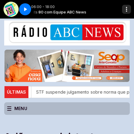
06:00 - 18:00
Top classic - Parte 2
Hits 80 com Equipe ABC News
hi
ÚLTIMAS
STF suspende julgamento sobre norma que proíbe jogos d
MENU