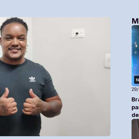
M
N
29
Br
pa
de