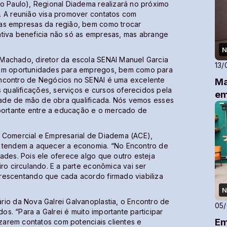
ão Paulo), Regional Diadema realizará no próximo
. A reunião visa promover contatos com
 as empresas da região, bem como trocar
ciativa beneficia não só as empresas, mas abrange
N
Machado, diretor da escola SENAI Manuel Garcia
13/
onam oportunidades para empregos, bem como para
Encontro de Negócios no SENAI é uma excelente
Ma
ualificações, serviços e cursos oferecidos pela
em
idade de mão de obra qualificada. Nós vemos esses
ortante entre a educação e o mercado de
 Comercial e Empresarial de Diadema (ACE),
s tendem a aquecer a economia. “No Encontro de
ades. Pois ele oferece algo que outro esteja
ro circulando. E a parte econômica vai ser
rescentando que cada acordo firmado viabiliza
N
rio da Nova Galrei Galvanoplastia, o Encontro de
05
dos. “Para a Galrei é muito importante participar
Em
izarem contatos com potenciais clientes e