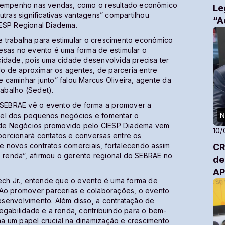
esempenho nas vendas, como o resultado econômico
Le
tras significativas vantagens” compartilhou
“A
IESP Regional Diadema.
ue trabalha para estimular o crescimento econômico
esas no evento é uma forma de estimular o
cidade, pois uma cidade desenvolvida precisa ter
elo de aproximar os agentes, de parceria entre
 caminhar junto” falou Marcus Oliveira, agente da
abalho (Sedet).
SEBRAE vê o evento de forma a promover a
N
vel dos pequenos negócios e fomentar o
 de Negócios promovido pelo CIESP Diadema vem
10/
orcionará contatos e conversas entre os
s e novos contratos comerciais, fortalecendo assim
CR
renda”, afirmou o gerente regional do SEBRAE no
de
A
uech Jr., entende que o evento é uma forma de
“Ao promover parcerias e colaborações, o evento
senvolvimento. Além disso, a contratação de
egabilidade e a renda, contribuindo para o bem-
a um papel crucial na dinamização e crescimento