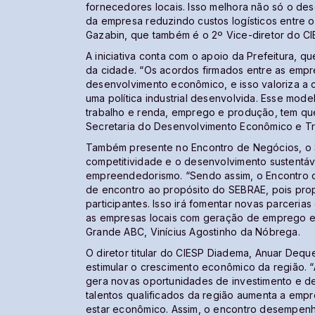
fornecedores locais. Isso melhora não só o d
da empresa reduzindo custos logísticos entre ou
Gazabin, que também é o 2º Vice-diretor do C
A iniciativa conta com o apoio da Prefeitura, q
da cidade. “Os acordos firmados entre as empr
desenvolvimento econômico, e isso valoriza a 
uma política industrial desenvolvida. Esse mod
trabalho e renda, emprego e produção, tem que
Secretaria do Desenvolvimento Econômico e Tr
Também presente no Encontro de Negócios, o 
competitividade e o desenvolvimento sustentá
empreendedorismo. “Sendo assim, o Encontro
de encontro ao propósito do SEBRAE, pois prop
participantes. Isso irá fomentar novas parceria
as empresas locais com geração de emprego e 
Grande ABC, Vinícius Agostinho da Nóbrega.
O diretor titular do CIESP Diadema, Anuar Deq
estimular o crescimento econômico da região. 
gera novas oportunidades de investimento e de
talentos qualificados da região aumenta a empr
estar econômico. Assim, o encontro desempenh