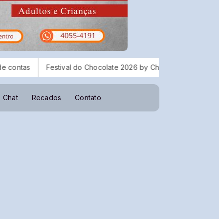
tival do Chocolate 2026 by Chocolândia começa a ganhar forma 
Chat
Recados
Contato