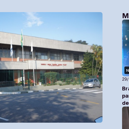
M
N
29
Br
pa
de