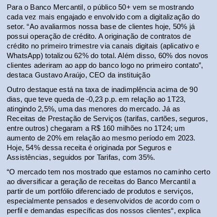
Para o Banco Mercantil, o público 50+ vem se mostrando 
cada vez mais engajado e envolvido com a digitalização do 
setor. “Ao avaliarmos nossa base de clientes hoje, 50% já 
possui operação de crédito. A originação de contratos de 
crédito no primeiro trimestre via canais digitais (aplicativo e 
WhatsApp) totalizou 62% do total. Além disso, 60% dos novos 
clientes aderiram ao app do banco logo no primeiro contato”, 
destaca Gustavo Araújo, CEO da instituição
Outro destaque está na taxa de inadimplência acima de 90 
dias, que teve queda de -0,23 p.p. em relação ao 1T23, 
atingindo 2,5%, uma das menores do mercado. Já as 
Receitas de Prestação de Serviços (tarifas, cartões, seguros, 
entre outros) chegaram a R$ 160 milhões no 1T24; um 
aumento de 20% em relação ao mesmo período em 2023. 
Hoje, 54% dessa receita é originada por Seguros e 
Assistências, seguidos por Tarifas, com 35%.
“O mercado tem nos mostrado que estamos no caminho certo 
ao diversificar a geração de receitas do Banco Mercantil a 
partir de um portfólio diferenciado de produtos e serviços, 
especialmente pensados e desenvolvidos de acordo com o 
perfil e demandas específicas dos nossos clientes“, explica 