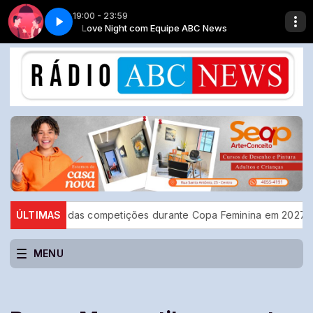
19:00 - 23:59
News
Gil Fernandez 2.1
Love Night com Equipe ABC News
ão das competições durante Copa Feminina em 2027
ÚLTIMAS
TSE defi
MENU