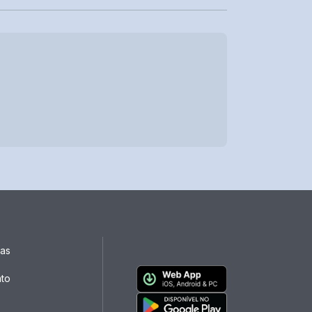
ias
ato