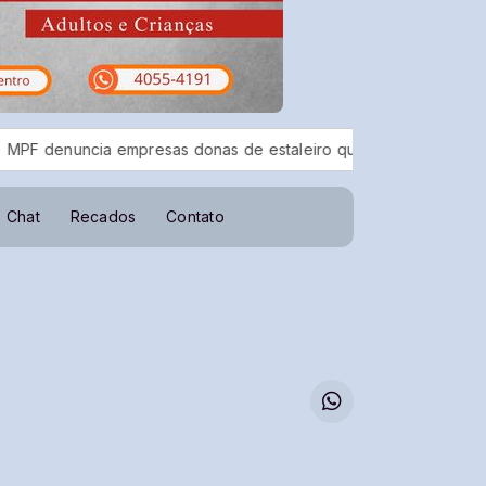
denuncia empresas donas de estaleiro que poluiu Baía de Guana
Chat
Recados
Contato