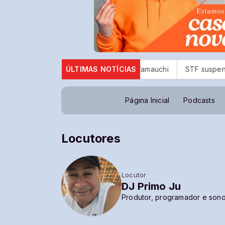
cebe homenagem do prefeito Taka Yamauchi
ÚLTIMAS NOTÍCIAS
STF suspende jul
Página Inicial
Podcasts
Locutores
Locutor
DJ Primo Ju
Produtor, programador e son