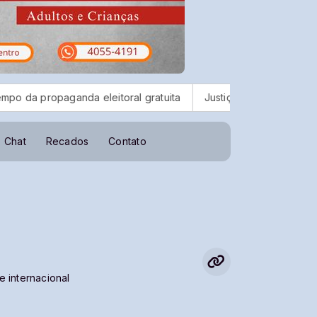
opaganda eleitoral gratuita
Justiça mantém suspensa licença 
Chat
Recados
Contato
e internacional