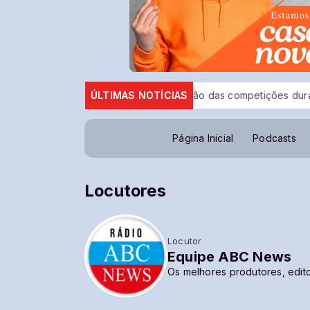
bara
CBF reforça paralisação das competições durante Copa
ÚLTIMAS NOTÍCIAS
Página Inicial
Podcasts
Locutores
Locutor
Equipe ABC News
Os melhores produtores, edito